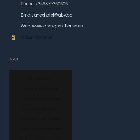
Phone: +359879360606
Email: anexhotel@abv.bg
Web: www.anexguesthouse.eu
Общи Условия
MAP
For privacy
reasons Google
Maps needs your
permission to be
loaded. For more
details, please see
our
Privacy Policy
.