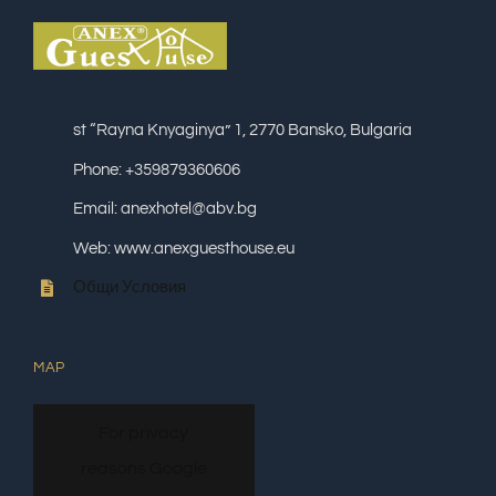
st “Rayna Knyaginya” 1, 2770 Bansko, Bulgaria
Phone: +359879360606
Email: anexhotel@abv.bg
Web: www.anexguesthouse.eu
Общи Условия
MAP
For privacy
reasons Google