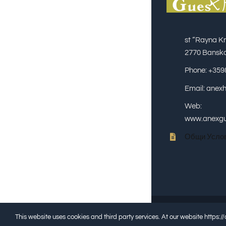
st “Rayna Kn
2770 Bansko
Phone: +35
Email: anex
Web:
www.anexgu
Общи Усло
This website uses cookies and third party services. At our website https:
2023