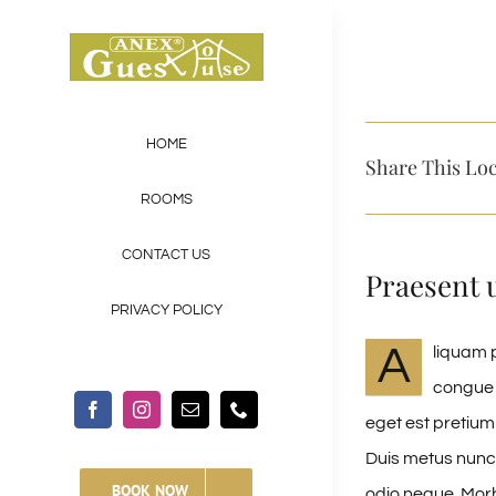
Skip
to
content
HOME
Share This Loc
ROOMS
CONTACT US
Praesent 
PRIVACY POLICY
A
liquam p
congue 
eget est pretium
Duis metus nunc
BOOK NOW
odio neque. Morbi