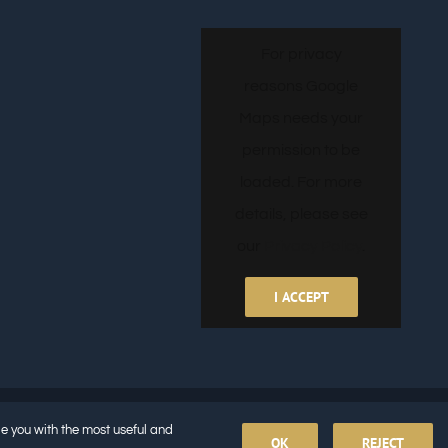
For privacy
reasons Google
Maps needs your
permission to be
loaded. For more
details, please see
our
Privacy Policy
.
I ACCEPT
de you with the most useful and
OK
REJECT