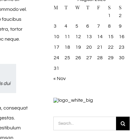
M
T
W
T
F
S
S
 commodo vel.
1
2
e faucibus
3
4
5
6
7
8
9
tra, tortor
10
11
12
13
14
15
16
nec neque.
17
18
19
20
21
22
23
24
25
26
27
28
29
30
31
« Nov
s dui
sa, consequat
gestas.
Search
vestibulum
for:
cumsan