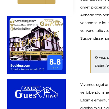
amet, placerat au
Aenean at biben
venenatis. Aliqu
vel venenatis ve
Suspendisse non
Donec a
pellente
Vivamus eget arc
vel bibendum nec
Etiam elementum 
dignissim eu in