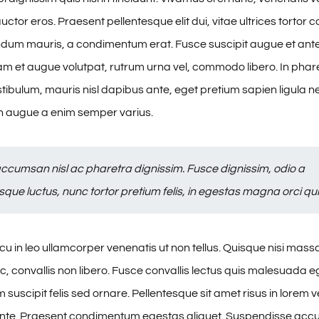
ctor eros. Praesent pellentesque elit dui, vitae ultrices tortor
dum mauris, a condimentum erat. Fusce suscipit augue et ant
am et augue volutpat, rutrum urna vel, commodo libero. In phare
stibulum, mauris nisl dapibus ante, eget pretium sapien ligula 
 augue a enim semper varius.
ccumsan nisl ac pharetra dignissim. Fusce dignissim, odio a
sque luctus, nunc tortor pretium felis, in egestas magna orci qui
u in leo ullamcorper venenatis ut non tellus. Quisque nisi mas
, convallis non libero. Fusce convallis lectus quis malesuada e
suscipit felis sed ornare. Pellentesque sit amet risus in lorem 
 ante. Praesent condimentum egestas aliquet. Suspendisse ac