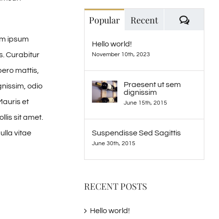
Comme
Popular
Recent
um ipsum
Hello world!
s. Curabitur
November 10th, 2023
bero mattis,
Praesent ut sem
gnissim, odio
dignissim
Mauris et
June 15th, 2015
lis sit amet.
ulla vitae
Suspendisse Sed Sagittis
June 30th, 2015
RECENT POSTS
Hello world!