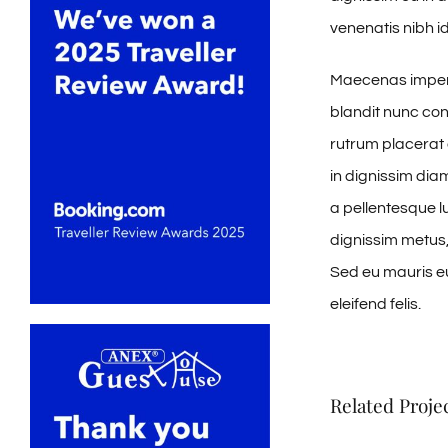
venenatis nibh id
Maecenas imperd
blandit nunc con
rutrum placerat 
in dignissim dia
a pellentesque lu
dignissim metus, 
Sed eu mauris eui
eleifend felis.
Related Proje