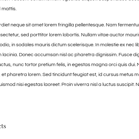
 mattis.
iet neque sit amet lorem fringilla pellentesque. Nam ferment
sectetur, sed porttitor lorem lobortis. Nullam vitae auctor mauri
odio, in sodales mauris dictum scelerisque. In molestie ex nec li
m lacinia. Donec accumsan nisl ac pharetra dignissim. Fusce di
ctus, nunc tortor pretium felis, in egestas magna orci quis dui. 
et pharetra lorem. Sed tincidunt feugiat est, id cursus metus mol
smod nisi egestas laoreet. Proin viverra nisl a luctus suscipit. N
cts