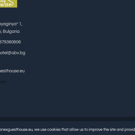
yaginya” 1,
, Bulgaria
9879360606
hotel@abv.bg
esthouse.eu
вия
//anexguesthouse.eu, we use cookies that allow us to improve the site and provi