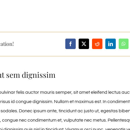
ation!
ut sem dignissim
ulvinar felis auctor mauris semper, sit amet eleifend lectus auc
risus id congue dignissim. Nullam et maximus est. In condime
 sodales. Donec ipsum ante, tincidunt ac justo ut, egestas biben
, congue nec condimentum et, vulputate nec metus. Pellentesqu
 dignissim quis nisl in tincidunt. Vivamus orci nunc, venenatis ve