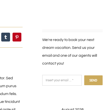
We're ready to book your next
dream vacation. Send us your
email and one of our agents will
contact you!
tor. Sed
SEND
ntum purus
dum felis.
e tincidunt
l ante sit
August 2026